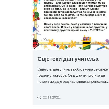
Свјетски дан учитеља
Свјетски дан учитеља обиљжава се сваке
године 5. октобра. Овај дан је прилика да
покажемо да је рад наставника препознат...
22.11.2021.