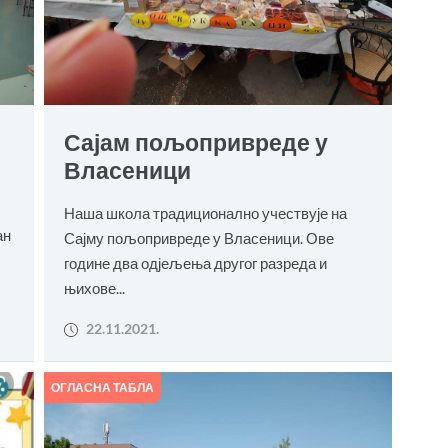
Сајам пољопривреде у
Власеници
Наша школа традиционално учествује на
ан
Сајму пољопривреде у Власеници. Ове
године два одјељења другог разреда и
њихове...
22.11.2021.
ОГЛАСНА ТАБЛА