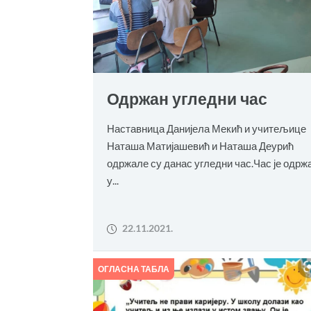
Одржан угледни час
Наставница Данијела Мекић и учитељице
Наташа Матијашевић и Наташа Деурић
одржале су данас угледни час.Час је одрж
у...
22.11.2021.
ОГЛАСНА ТАБЛА