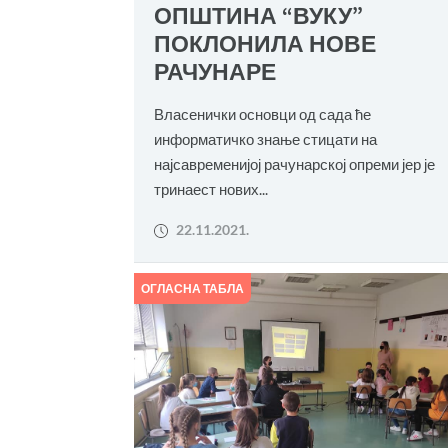
ОПШТИНА “ВУКУ”
ПОКЛОНИЛА НОВЕ
РАЧУНАРЕ
Власенички основци од сада ће
информатичко знање стицати на
најсавременијој рачунарској опреми јер је
тринаест нових...
22.11.2021.
ОГЛАСНА ТАБЛА