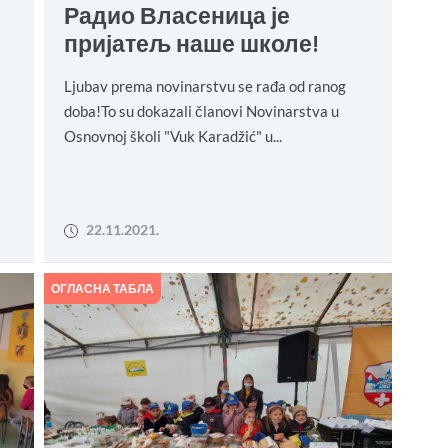
Радио Власеница је
пријатељ наше школе!
Ljubav prema novinarstvu se rađa od ranog
doba!To su dokazali članovi Novinarstva u
Osnovnoj školi "Vuk Karadžić" u...
22.11.2021.
ОГЛАСНА ТАБЛА