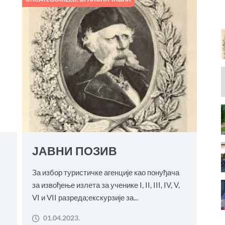
ЈАВНИ ПОЗИВ
За избор туристичке агенције као понуђача
за извођење излета за ученике I, II, III, IV, V,
VI и VII разреда;екскурзије за...
01.04.2023.