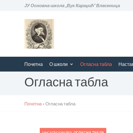
ЈУ Основна школа „Вук Караџић“ Власеница
Почетна
О школи
Огласна табла
Наста
Огласна табла
Почетна
»
Огласна табла
UNCATEGORIZED
,
ОГЛАСНА ТАБЛА