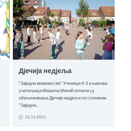
Дјечија недјеља
"Заједно можемо све" Ученици 4-3 и њихова
учитељица Мишела Милић почели су
обиљежавање Дјечије недјеље по слоганом
"Заједно...
22.11.2021.