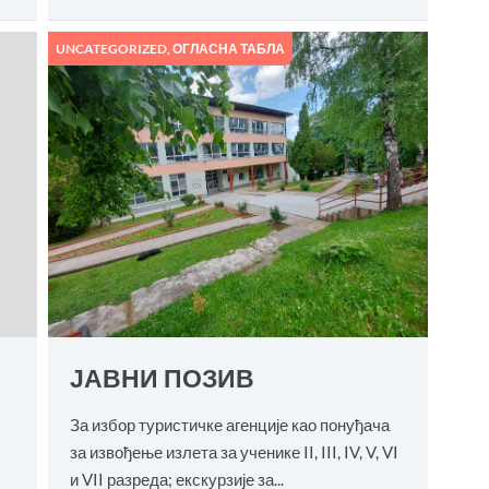
UNCATEGORIZED
,
ОГЛАСНА ТАБЛА
ЈАВНИ ПОЗИВ
За избор туристичке агенције као понуђача
за извођење излета за ученике II, III, IV, V, VI
и VII разреда; екскурзије за...