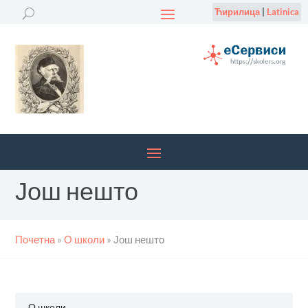
Ћирилица
|
Latinica
Још нешто
Почетна
»
О школи
»
Још нешто
О школи