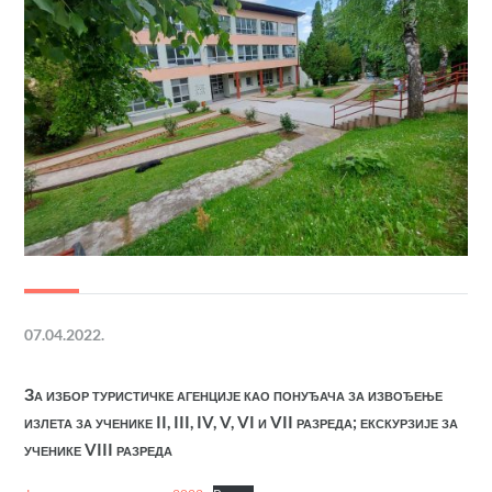
07.04.2022.
За избор туристичке агенције као понуђача за извођење
излета за ученике II, III, IV, V, VI и VII разреда;
екскурзије за
ученике VIII разреда