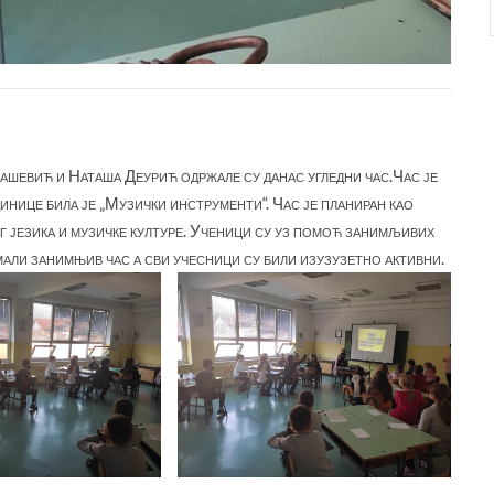
шевић и Наташа Деурић одржале су данас угледни час.Час је
инице била је „Музички инструменти“. Час је планиран као
ог језика и музичке културе. Ученици су уз помоћ занимљивих
али занимњив час а сви учесници су били изузузетно активни.