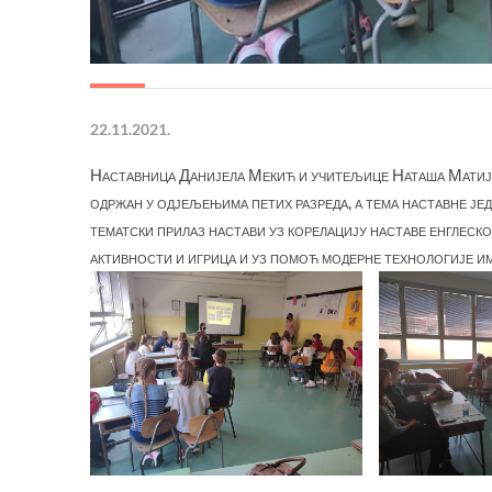
22.11.2021.
Наставница Данијела Мекић и учитељице Наташа Матија
одржан у одјељењима петих разреда, а тема наставне јед
тематски прилаз настави уз корелацију наставе енглеск
активности и игрица и уз помоћ модерне технологије им