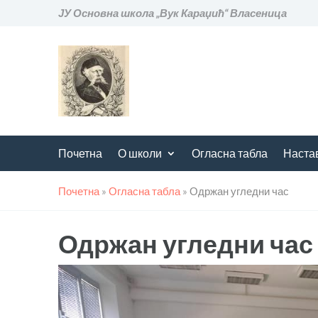
ЈУ Основна школа „Вук Караџић“ Власеница
Почетна
О школи
Огласна табла
Наста
Почетна
»
Огласна табла
»
Одржан угледни час
Одржан угледни час