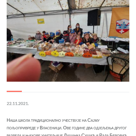
22.11.2021.
Наша школа традиционално учествује на Сајму
пољопривреде у Власеници. Ове године два одјељења другог
разреда и њихове учитељице Душанка Сушић и Рада Беровић