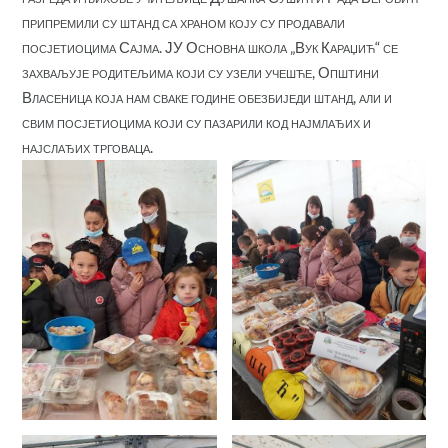
припремили су штанд са храном коју су продавали
посјетиоцима Сајма. ЈУ Основна школа „Вук Караџић“ се
захваљује родитељима који су узели учешће, Општини
Власеница која нам сваке године обезбиједи штанд, али и
свим посјетиоцима који су пазарили код најмлађих и
најслађих трговаца.