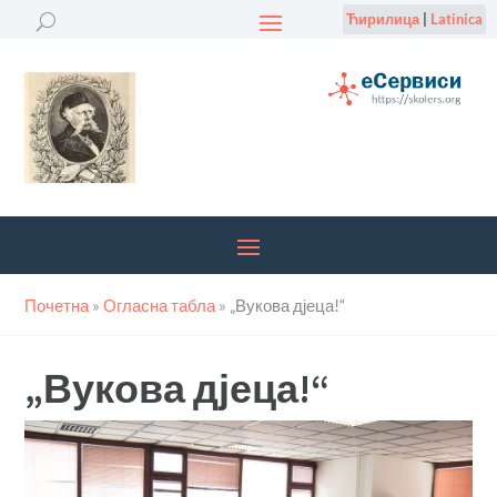
Ћирилица
|
Latinica
Почетна
»
Огласна табла
»
„Вукова дјеца!“
„Вукова дјеца!“