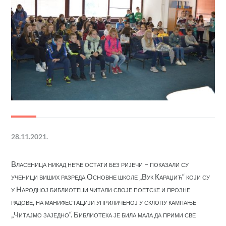
28.11.2021.
Власеница никад неће остати без ријечи – показали су
ученици виших разреда Основне школе „Вук Караџић“ који су
у Народној библиотеци читали своје поетске и прозне
радове, на манифестацији уприличеној у склопу кампање
„Читајмо заједно“. Библиотека је била мала да прими све