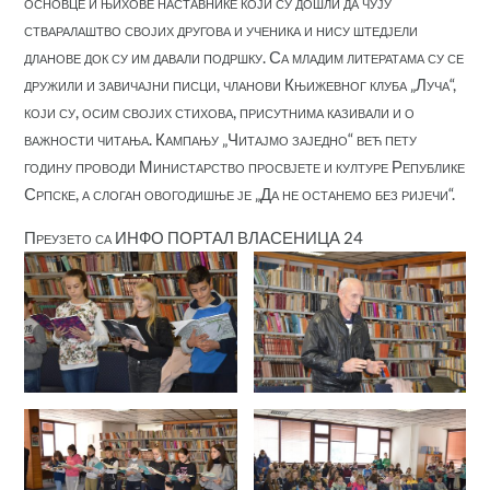
основце и њихове наставнике који су дошли да чују
стваралаштво својих другова и ученика и нису штедјели
дланове док су им давали подршку. Са младим литератама су се
дружили и завичајни писци, чланови Књижевног клуба „Луча“,
који су, осим својих стихова, присутнима казивали и о
важности читања. Кампању „Читајмо заједно“ већ пету
годину проводи Министарство просвјете и културе Републике
Српске, а слоган овогодишње је „Да не останемо без ријечи“.
Преузето са ИНФО ПОРТАЛ ВЛАСЕНИЦА 24