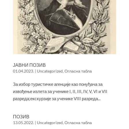
ЈАВНИ ПОЗИВ
01.04.2023.
|
Uncategorized
,
Огласна табла
За избор туристичке агенције као понуђача за
извођење излета за ученике I, II, III, IV, V, VI и VII
разреда;екскурзије за ученике VIII разреда...
ПОЗИВ
13.05.2022.
|
Uncategorized
,
Огласна табла