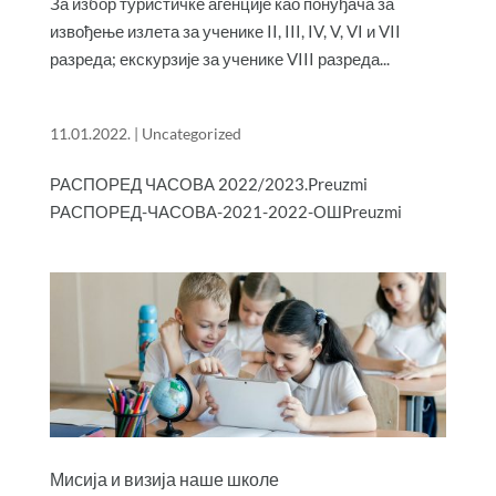
За избор туристичке агенције као понуђача за
извођење излета за ученике II, III, IV, V, VI и VII
разреда; екскурзије за ученике VIII разреда...
11.01.2022.
|
Uncategorized
РАСПОРЕД ЧАСОВА 2022/2023.Preuzmi
РАСПОРЕД-ЧАСОВА-2021-2022-ОШPreuzmi
Мисија и визија наше школе