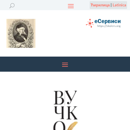
Ћирилица
|
Latinica