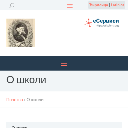
Ћирилица
|
Latinica
О школи
Почетна
»
О школи
О школи