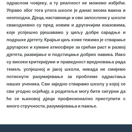
одраслом човјеку, а ту реалност не можемо избјећи.
Управо због тога улога школе је данас веома важна и
неопходна. Дјеца, наставници и сви запослени у школи
свакодневно су пред новим и другачијим изазовима,
које успјешно рјешавамо у циљу добре сарадње и
подршке дјетету. Крајњи циљ коме тежимо је стварање
другарске и хумане атмосфере за срећан раст и развој
дјетета, развијање и подстицање добрих навика. Иако
су високи критеријуми и праведност вредновања рада
темељ успјешној и јакој школи, никада не смијемо
потиснути разумијевање за проблеме одрастања
наших ученика. Сви заједно стварамо школу у којој се
сви угодно осјећају, а родитељи могу бити сигурни да
ће се њиховој дјеци професионално приступити с
много стручности, разумијевања и пажње.