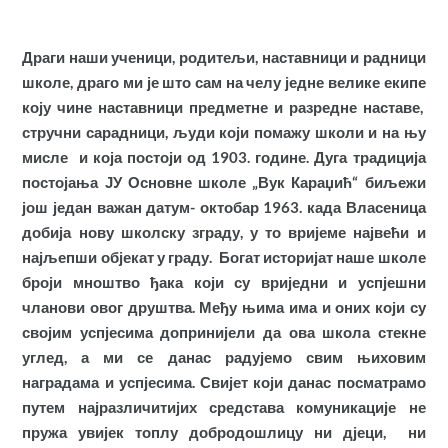
Драги наши ученици, родитељи, наставници и радници
школе, драго ми је што сам на челу једне велике екипе
коју чине наставници предметне и разредне наставе,
стручни сарадници, људи који помажу школи и на њу
мисле и која постоји од 1903. године. Дуга традиција
постојања ЈУ Основне школе „Вук Караџић“ биљежи
још један важан датум- октобар 1963. када Власеница
добија нову школску зграду, у то вријеме највећи и
најљепши објекат у граду. Богат историјат наше школе
броји мноштво ђака који су вриједни и успјешни
чланови овог друштва. Међу њима има и оних који су
својим успјесима допринијели да ова школа стекне
углед, а ми се данас радујемо свим њиховим
наградама и успјесима. Свијет који данас посматрамо
путем најразличитијих средстава комуникације не
пружа увијек топлу добродошлицу ни дјеци, ни