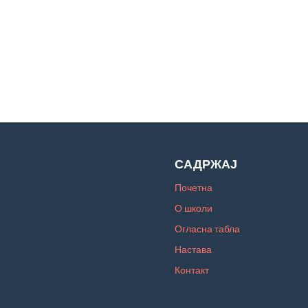
САДРЖАЈ
Почетна
О школи
Огласна табла
Настава
Контакт