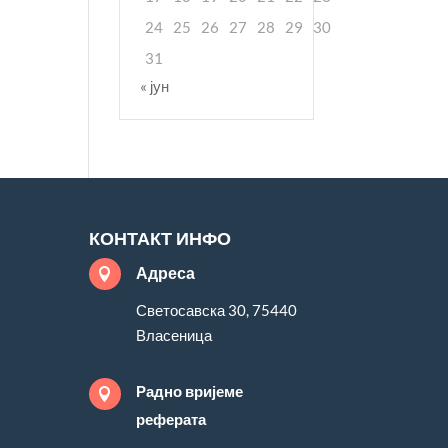
24
25
26
27
28
29
30
31
« јун
КОНТАКТ ИНФО
Адреса

Светосавска 30, 75440
Власеница
Радно вријеме

реферата