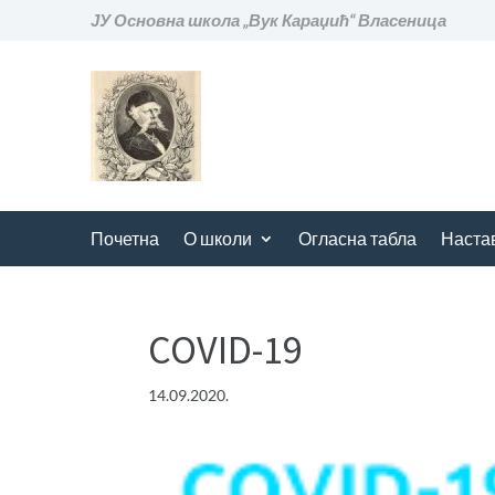
ЈУ Основна школа „Вук Караџић“ Власеница
Почетна
О школи
Огласна табла
Наста
COVID-19
14.09.2020.